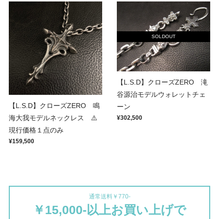
SOLDOUT
【L.S.D】クローズZERO 滝
谷源治モデルウォレットチェ
【L.S.D】クローズZERO 鳴
ーン
海大我モデルネックレス ⚠️
¥302,500
現行価格１点のみ
¥159,500
通常送料￥770-
￥15,000-以上お買い上げで