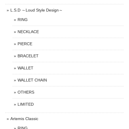
L.S.D ～Loud Style Design～
RING
NECKLACE
PIERCE
BRACELET
WALLET
WALLET CHAIN
OTHERS
LIMITED
Artemis Classic
RING