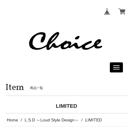
Toggle
navigati
Item
商品一覧
LIMITED
Home
L.S.D ～Loud Style Design～
LIMITED