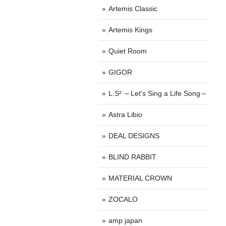
Artemis Classic
Artemis Kings
Quiet Room
GIGOR
L.S² ～Let's Sing a Life Song～
Astra Libio
DEAL DESIGNS
BLIND RABBIT
MATERIAL CROWN
ZOCALO
amp japan