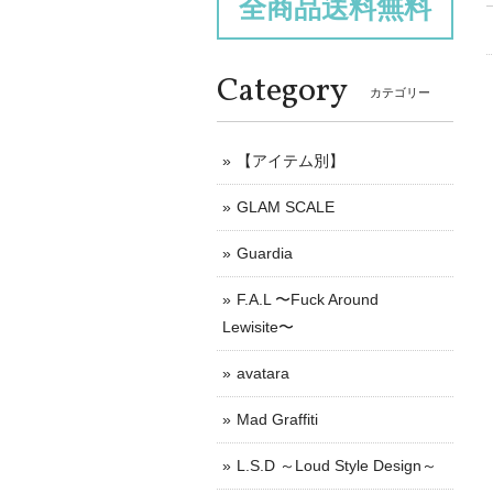
全商品送料無料
Category
カテゴリー
【アイテム別】
GLAM SCALE
Guardia
F.A.L 〜Fuck Around
Lewisite〜
avatara
Mad Graffiti
L.S.D ～Loud Style Design～