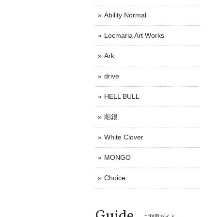
Ability Normal
Locmaria Art Works
Ark
drive
HELL BULL
彫銀
White Clover
MONGO
Choice
Guide
ご利用ガイド