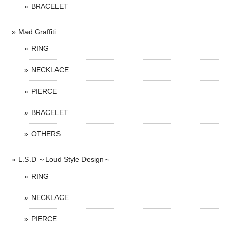
BRACELET
Mad Graffiti
RING
NECKLACE
PIERCE
BRACELET
OTHERS
L.S.D ～Loud Style Design～
RING
NECKLACE
PIERCE