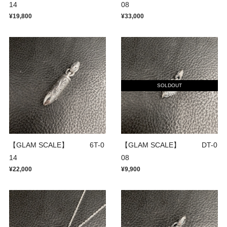
14
08
¥19,800
¥33,000
SOLDOUT
【GLAM SCALE】 6T-0
【GLAM SCALE】 DT-0
14
08
¥22,000
¥9,900