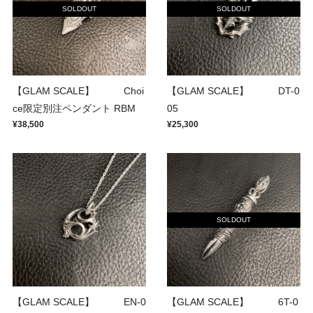
SOLDOUT
SOLDOUT
【GLAM SCALE】 Choi
【GLAM SCALE】 DT-0
ce限定別注ペンダント RBM
05
¥38,500
¥25,300
SOLDOUT
【GLAM SCALE】 EN-0
【GLAM SCALE】 6T-0