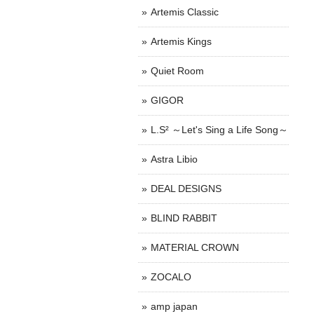
Artemis Classic
Artemis Kings
Quiet Room
GIGOR
L.S² ～Let's Sing a Life Song～
Astra Libio
DEAL DESIGNS
BLIND RABBIT
MATERIAL CROWN
ZOCALO
amp japan