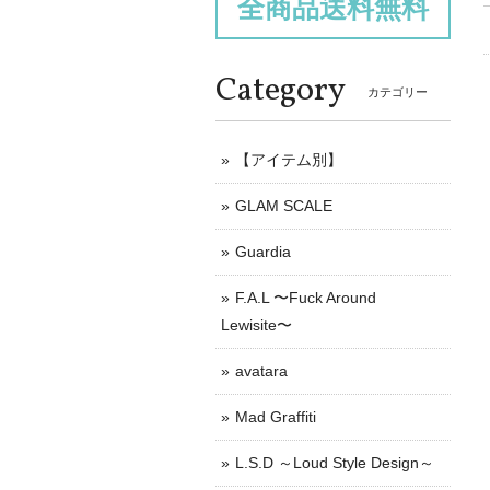
全商品送料無料
Category
カテゴリー
【アイテム別】
GLAM SCALE
Guardia
F.A.L 〜Fuck Around
Lewisite〜
avatara
Mad Graffiti
L.S.D ～Loud Style Design～