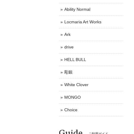
Ability Normal
Locmaria Art Works
Ark
drive
HELL BULL
彫銀
White Clover
MONGO
Choice
Guide
ご利用ガイド