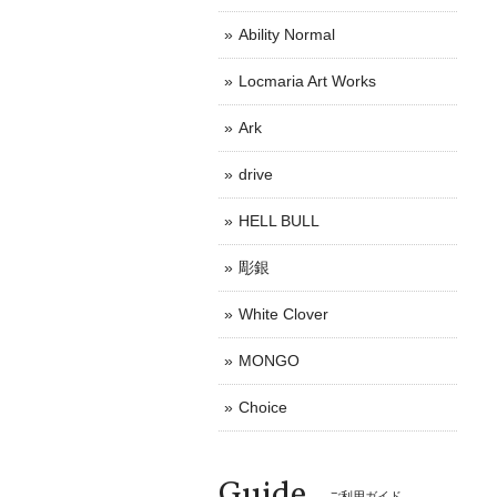
Ability Normal
Locmaria Art Works
Ark
drive
HELL BULL
彫銀
White Clover
MONGO
Choice
Guide
ご利用ガイド