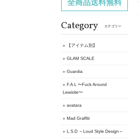
全商品送料無料
Category
カテゴリー
【アイテム別】
GLAM SCALE
Guardia
F.A.L 〜Fuck Around
Lewisite〜
avatara
Mad Graffiti
L.S.D ～Loud Style Design～