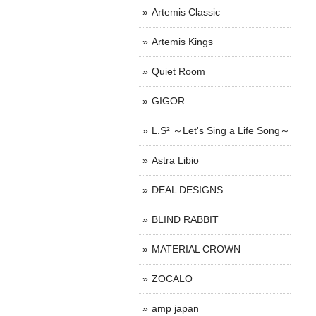
Artemis Classic
Artemis Kings
Quiet Room
GIGOR
L.S² ～Let's Sing a Life Song～
Astra Libio
DEAL DESIGNS
BLIND RABBIT
MATERIAL CROWN
ZOCALO
amp japan