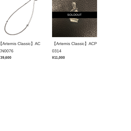
SOLDOUT
【Artemis Classic】AC
【Artemis Classic】ACP
CN0076
0314
¥39,600
¥11,000