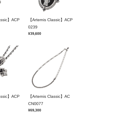
assic】ACP
【Artemis Classic】ACP
0239
¥39,600
assic】ACP
【Artemis Classic】AC
CN0077
¥69,300