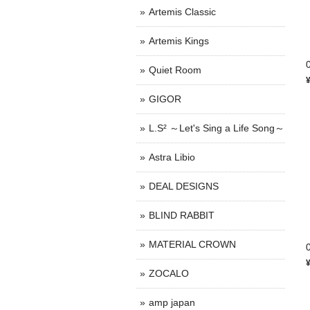
Artemis Classic
Artemis Kings
Quiet Room
GIGOR
L.S² ～Let's Sing a Life Song～
Astra Libio
DEAL DESIGNS
BLIND RABBIT
MATERIAL CROWN
ZOCALO
amp japan