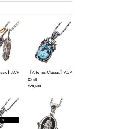
assic】ACP
【Artemis Classic】ACP
0358
¥28,600
OUT