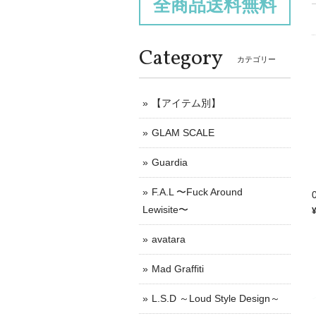
全商品送料無料
Category
カテゴリー
【アイテム別】
GLAM SCALE
Guardia
F.A.L 〜Fuck Around
Lewisite〜
avatara
Mad Graffiti
L.S.D ～Loud Style Design～