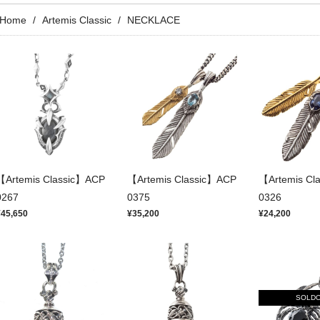
Home
Artemis Classic
NECKLACE
【Artemis Classic】ACP
【Artemis Classic】ACP
【Artemis Cl
0267
0375
0326
¥45,650
¥35,200
¥24,200
SOLD