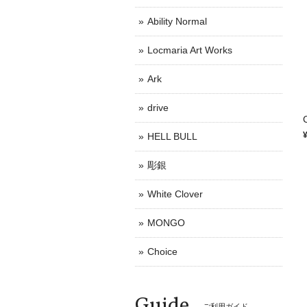
Ability Normal
Locmaria Art Works
Ark
drive
HELL BULL
彫銀
White Clover
MONGO
Choice
Guide
ご利用ガイド