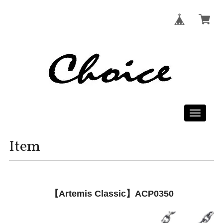
Toggle
navigati
Item
【Artemis Classic】ACP0350