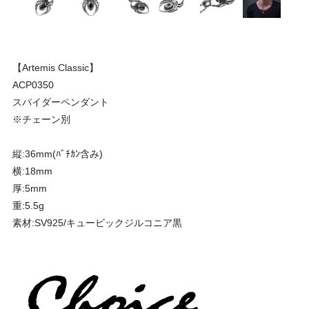
【Artemis Classic】
ACP0350
スパイダーペンダント
※チェーン別
縦:36mm(ﾊﾞﾁｶﾝ含み)
横:18mm
厚:5mm
重:5.5g
素材:SV925/キュービックジルコニア黒