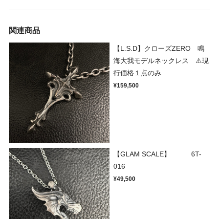
関連商品
【L.S.D】クローズZERO 鳴
海大我モデルネックレス ⚠️現
行価格１点のみ
¥159,500
【GLAM SCALE】 6T-
016
¥49,500