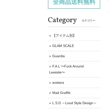
全商品送料無料
Category
カテゴリー
【アイテム別】
GLAM SCALE
Guardia
F.A.L 〜Fuck Around
Lewisite〜
avatara
Mad Graffiti
L.S.D ～Loud Style Design～