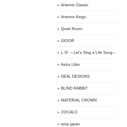
Artemis Classic
Artemis Kings
Quiet Room
GIGOR
L.S² ～Let's Sing a Life Song～
Astra Libio
DEAL DESIGNS
BLIND RABBIT
MATERIAL CROWN
ZOCALO
amp japan