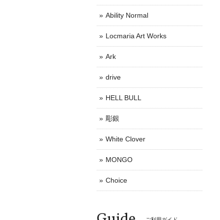
Ability Normal
Locmaria Art Works
Ark
drive
HELL BULL
彫銀
White Clover
MONGO
Choice
Guide
ご利用ガイド