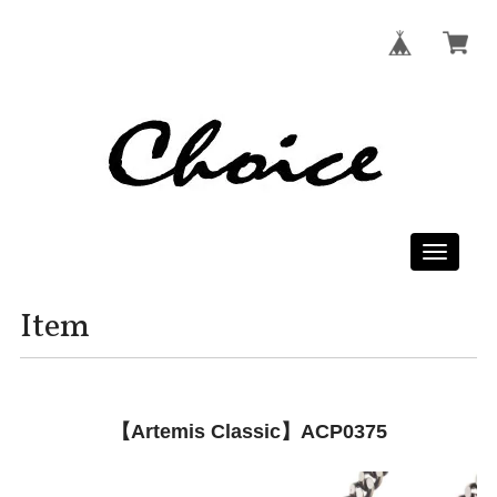
Toggle
navigati
Item
【Artemis Classic】ACP0375