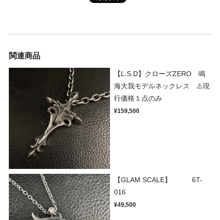
関連商品
【L.S.D】クローズZERO 鳴
海大我モデルネックレス ⚠️現
行価格１点のみ
¥159,500
【GLAM SCALE】 6T-
016
¥49,500