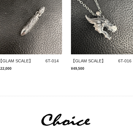
【GLAM SCALE】 6T-014
【GLAM SCALE】 6T-016
¥22,000
¥49,500