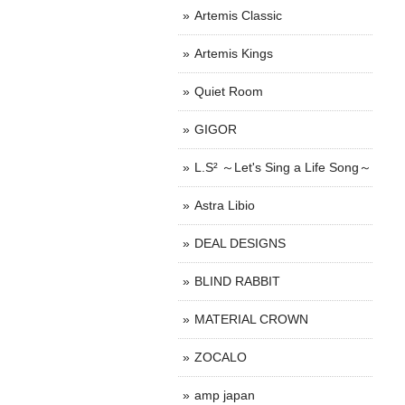
Artemis Classic
Artemis Kings
Quiet Room
GIGOR
L.S² ～Let's Sing a Life Song～
Astra Libio
DEAL DESIGNS
BLIND RABBIT
MATERIAL CROWN
ZOCALO
amp japan