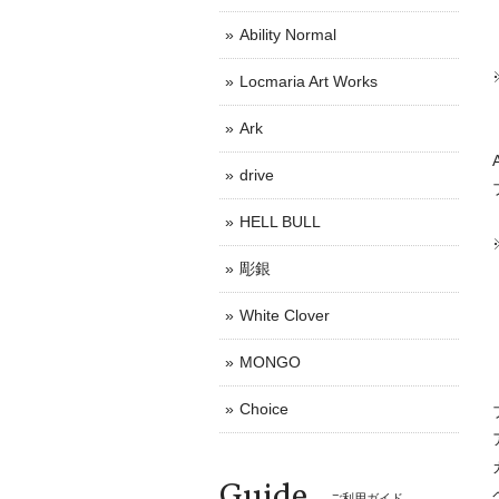
Ability Normal
Locmaria Art Works
Ark
drive
HELL BULL
彫銀
White Clover
MONGO
Choice
Guide
ご利用ガイド