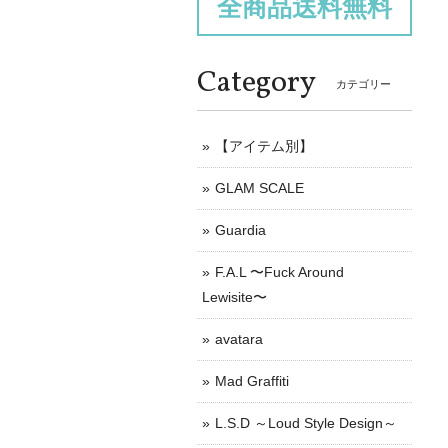
全商品送料無料
Category
カテゴリー
【アイテム別】
GLAM SCALE
Guardia
F.A.L 〜Fuck Around
Lewisite〜
avatara
Mad Graffiti
L.S.D ～Loud Style Design～